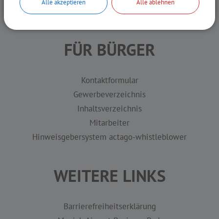
Alle akzeptieren
Alle ablehnen
info@hallbergmoos.de
FÜR BÜRGER
Kontaktformular
Gewerbeverzeichnis
Inhaltsverzeichnis
Mitarbeiter
Hinweisgebersystem actago-whistleblower
WEITERE LINKS
Barrierefreiheitserklärung