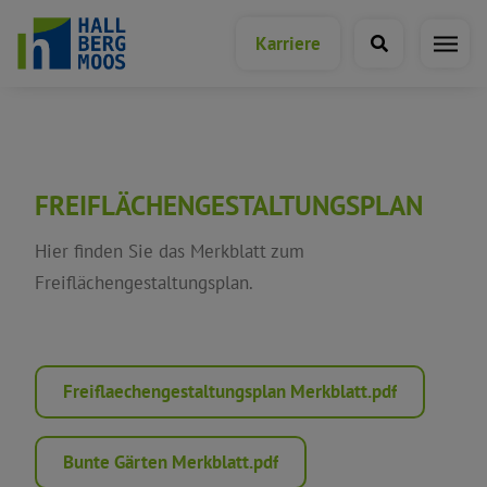
Karriere
Bürgerservice
FREIFLÄCHENGESTALTUNGSPLAN
Bürgerservice A-Z
Hier finden Sie das Merkblatt zum
Freiflächengestaltungsplan.
Formulare & Anträge
Planen, Bauen, Technik,
Umwelt
Freiflaechengestaltungsplan Merkblatt.pdf
Saal-/Raum- und
Bunte Gärten Merkblatt.pdf