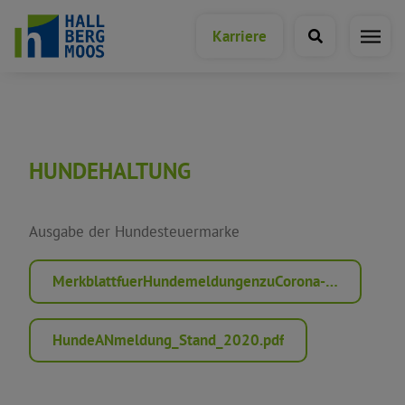
Karriere
Bürgerservice A-Z
HUNDEHALTUNG
Abfall & Entsorgung
Ausgabe der Hundesteuermarke
Archiv
MerkblattfuerHundemeldungenzuCorona-Zeiten (1).pdf
Ausweise, Genehmigungen &
Dokumente
HundeANmeldung_Stand_2020.pdf
Bürgerbegehren und -entscheide