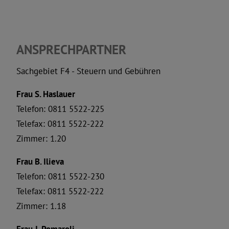
Lärmschutz
Meldewesen
ANSPRECHPARTNER
Miet- und Pachteinnahmen
Sachgebiet F4 - Steuern und Gebühren
Frau S. Haslauer
Obdachlosigkeit
Telefon: 0811 5522-225
Telefax: 0811 5522-222
ÖPNV - öffentlicher
Zimmer: 1.20
Personennahverkehr
Frau B. Ilieva
Telefon: 0811 5522-230
Planen, Bauen, Technik,
Telefax: 0811 5522-222
Umwelt
Zimmer: 1.18
Pressesprecher