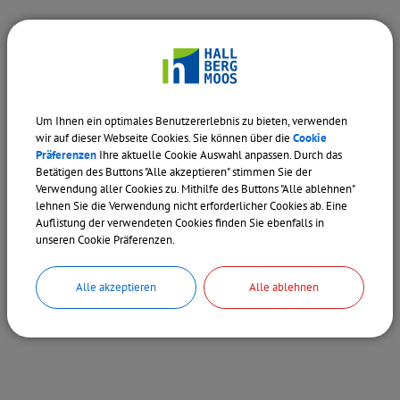
Grundsteuerreform 2025
Verlust der Hundesteuermarke
Haushalt der Gemeinde
Ausgabe der Ersatzhundesteuermarke
Um Ihnen ein optimales Benutzererlebnis zu bieten, verwenden
Gebühr: 1,50 €
wir auf dieser Webseite Cookies. Sie können über die
Cookie
Gewerbe & Wirtschaft
Präferenzen
Ihre aktuelle Cookie Auswahl anpassen. Durch das
Weitere Infos entnehmen Sie bitte der Hunde- und
Betätigen des Buttons "Alle akzeptieren" stimmen Sie der
Verwendung aller Cookies zu. Mithilfe des Buttons "Alle ablehnen"
Kampfhundeverordnung der Gemeinde
Internet
lehnen Sie die Verwendung nicht erforderlicher Cookies ab. Eine
Hallbergmoos.
Auflistung der verwendeten Cookies finden Sie ebenfalls in
unseren Cookie Präferenzen.
Internetauftritt
Hunde- und Kampfhundeverordnung
Alle akzeptieren
Alle ablehnen
Kirchenaustritt
Kultur, Hobby und Freizeit