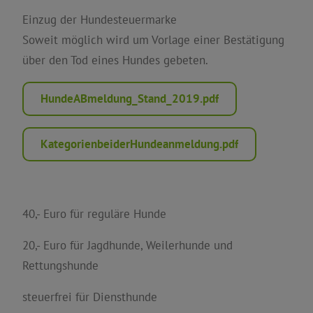
Einzug der Hundesteuermarke
Bürgerbüro
Soweit möglich wird um Vorlage einer Bestätigung
über den Tod eines Hundes gebeten.
Ehe, Familie & Partnerschaft
HundeABmeldung_Stand_2019.pdf
Ehrungen
Feldgeschworene
KategorienbeiderHundeanmeldung.pdf
Feuerwehrwesen
40,- Euro für reguläre Hunde
Feuerwerk
20,- Euro für Jagdhunde, Weilerhunde und
Rettungshunde
Fundsachen
steuerfrei für Diensthunde
Gewässerunterhaltung