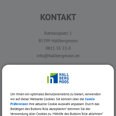
KONTAKT
Rathausplatz 1
85399 Hallbergmoos
0811 55 22-0
info@hallbergmoos.de
FÜR BÜRGER
Kontaktformular
Um Ihnen ein optimales Benutzererlebnis zu bieten, verwenden
wir auf dieser Webseite Cookies. Sie können über die
Cookie
Gewerbeverzeichnis
Präferenzen
Ihre aktuelle Cookie Auswahl anpassen. Durch das
Inhaltsverzeichnis
Betätigen des Buttons "Alle akzeptieren" stimmen Sie der
Verwendung aller Cookies zu. Mithilfe des Buttons "Alle ablehnen"
Mitarbeiter