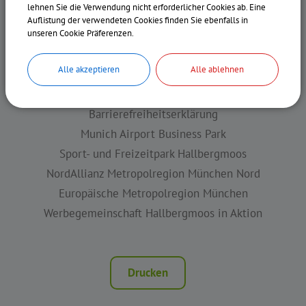
lehnen Sie die Verwendung nicht erforderlicher Cookies ab. Eine
Hinweisgebersystem actago-whistleblower
Auflistung der verwendeten Cookies finden Sie ebenfalls in
unseren Cookie Präferenzen.
WEITERE LINKS
Alle akzeptieren
Alle ablehnen
Barrierefreiheitserklärung
Munich Airport Business Park
Sport- und Freizeitpark Hallbergmoos
NordAllianz Metropolregion München Nord
Europäische Metropolregion München
Werbegemeinschaft Hallbergmoos in Aktion
Drucken