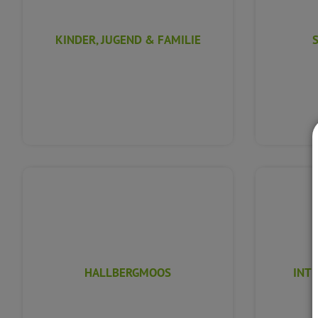
KINDER, JUGEND & FAMILIE
HALLBERGMOOS
INT